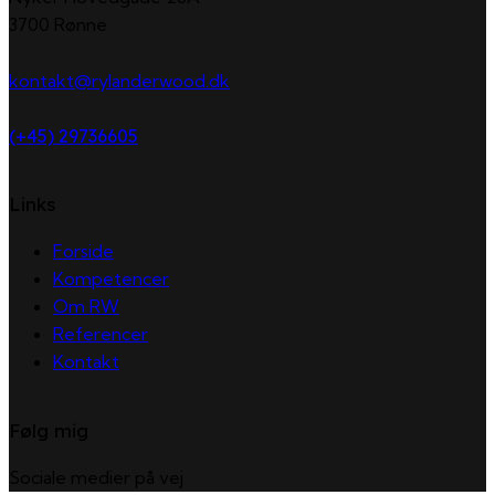
3700 Rønne
kontakt@rylanderwood.dk
(+45) 29736605
Links
Forside
Kompetencer
Om RW
Referencer
Kontakt
Følg mig
Sociale medier på vej