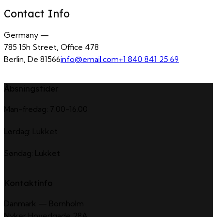
Contact Info
Germany —
785 15h Street, Office 478
Berlin, De 81566
info@email.com
+1 840 841 25 69
Åbsningstider
Man-fredag: 7.00-16.00
Lørdag: Lukket
Søndag: Lukket
Kontaktinfo
Danmark — Bornholm
Nyker Hovedgade 28A