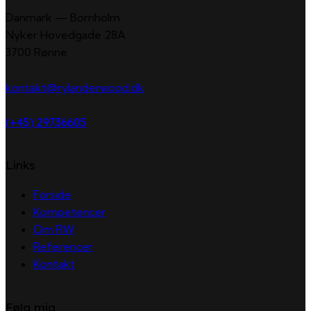
Danmark — Bornholm
Nyker Hovedgade 28A
3700 Rønne
kontakt@rylanderwood.dk
(+45) 29736605
Links
Forside
Kompetencer
Om RW
Referencer
Kontakt
Følg mig