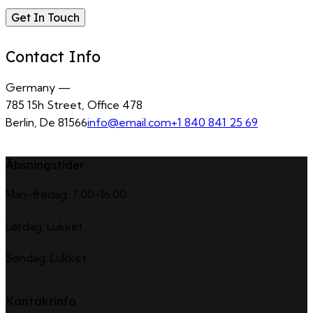
Contact Info
Germany —
785 15h Street, Office 478
Berlin, De 81566
info@email.com
+1 840 841 25 69
Åbsningstider
Man-fredag: 7.00-16.00
Lørdag: Lukket
Søndag: Lukket
Kontaktinfo