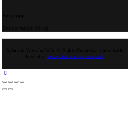
Følg mig
Sociale medier på vej
Rylander Wood © 2026. All Rights Reserved. Hjemmeside
leveret af
www.reklameekspressen.dk