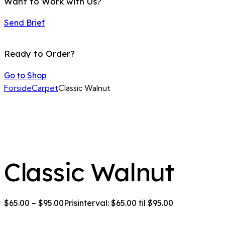
Want to Work with Us?
Send Brief
Ready to Order?
Go to Shop
Forside
Carpet
Classic Walnut
Classic Walnut
$
65.00
–
$
95.00
Prisinterval: $65.00 til $95.00