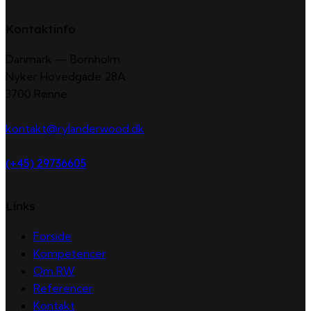
Kontaktinfo
Danmark — Bornholm
Nyker Hovedgade 28A
3700 Rønne
kontakt@rylanderwood.dk
(+45) 29736605
Links
Forside
Kompetencer
Om RW
Referencer
Kontakt