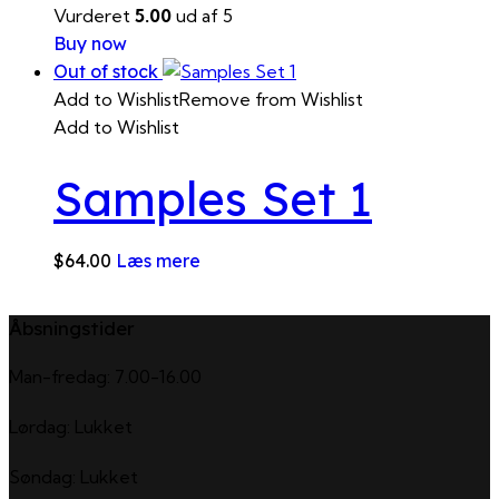
Vurderet
5.00
ud af 5
Buy now
Out of stock
Add to Wishlist
Remove from Wishlist
Add to Wishlist
Samples Set 1
$
64.00
Læs mere
Åbsningstider
Man-fredag: 7.00-16.00
Lørdag: Lukket
Søndag: Lukket