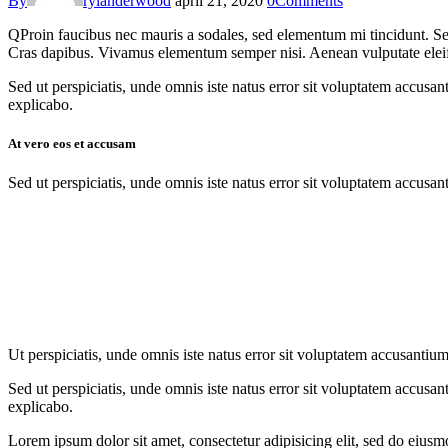
By
rylanderwood
april 21, 2020
0
Comments
Q
Proin faucibus nec mauris a sodales, sed elementum mi tincidunt. Sed
Cras dapibus. Vivamus elementum semper nisi. Aenean vulputate eleifend
Sed ut perspiciatis, unde omnis iste natus error sit voluptatem accusan
explicabo.
At vero eos et accusam
Sed ut perspiciatis, unde omnis iste natus error sit voluptatem accusan
Ut perspiciatis, unde omnis iste natus error sit voluptatem accusantium
Sed ut perspiciatis, unde omnis iste natus error sit voluptatem accusan
explicabo.
Lorem ipsum dolor sit amet, consectetur adipisicing elit, sed do eiusm