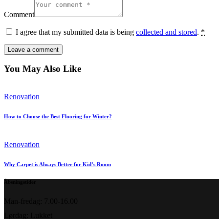
Comment
I agree that my submitted data is being
collected and stored
.
*
You May Also Like
Renovation
How to Choose the Best Flooring for Winter?
Renovation
Why Carpet is Always Better for Kid’s Room
Åbsningstider
Man-fredag: 7.00-16.00
Lørdag: Lukket