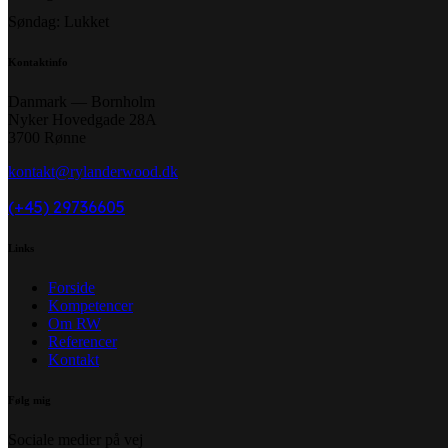
Søndag: Lukket
Kontaktinfo
Danmark — Bornholm
Nyker Hovedgade 28A
3700 Rønne
kontakt@rylanderwood.dk
(+45) 29736605
Links
Forside
Kompetencer
Om RW
Referencer
Kontakt
Følg mig
Sociale medier på vej