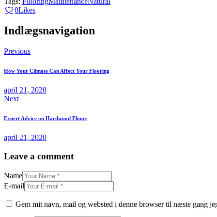
Tags:
Flooring
Maintenance
Natural
0
Likes
Indlægsnavigation
Previous
How Your Climate Can Affect Your Flooring
april 21, 2020
Next
Expert Advice on Hardwood Floors
april 21, 2020
Leave a comment
Name
E-mail
Gem mit navn, mail og websted i denne browser til næste gang j