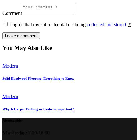
Comment
I agree that my submitted data is being
collected and stored
.
*
You May Also Like
Modern
Solid Hardwood Flooring: Everything to Know
Modern
Why Is Carpet Padding or Cushion Important?
Åbsningstider
Man-fredag: 7.00-16.00