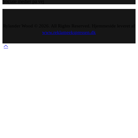
Sociale medier på vej
Rylander Wood © 2026. All Rights Reserved. Hjemmeside leveret af
www.reklameekspressen.dk