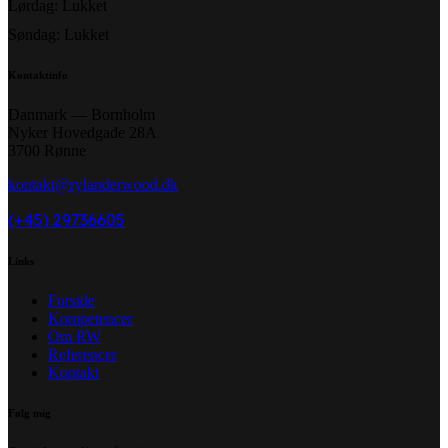
Lørdag: Lukket
Søndag: Lukket
Kontaktinfo
Danmark — Bornholm
Nyker Hovedgade 28A
3700 Rønne
kontakt@rylanderwood.dk
(+45) 29736605
Links
Forside
Kompetencer
Om RW
Referencer
Kontakt
Følg mig