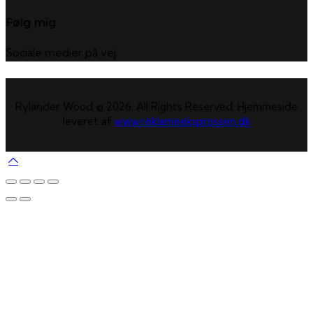
Følg mig
Sociale medier på vej
Rylander Wood © 2026. All Rights Reserved. Hjemmeside
leveret af
www.reklameekspressen.dk