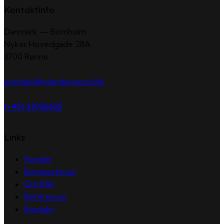
Kontaktinfo
Danmark — Bornholm
Nyker Hovedgade 28A
3700 Rønne
kontakt@rylanderwood.dk
(+45) 29736605
Links
Forside
Kompetencer
Om RW
Referencer
Kontakt