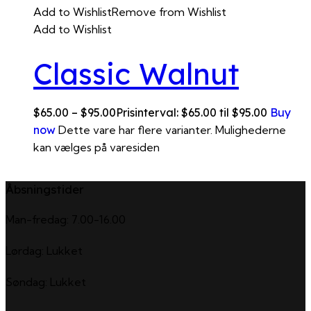
Add to Wishlist
Remove from Wishlist
Add to Wishlist
Classic Walnut
$
65.00
–
$
95.00
Prisinterval: $65.00 til $95.00
Buy
now
Dette vare har flere varianter. Mulighederne
kan vælges på varesiden
Åbsningstider
Man-fredag: 7.00-16.00
Lørdag: Lukket
Søndag: Lukket